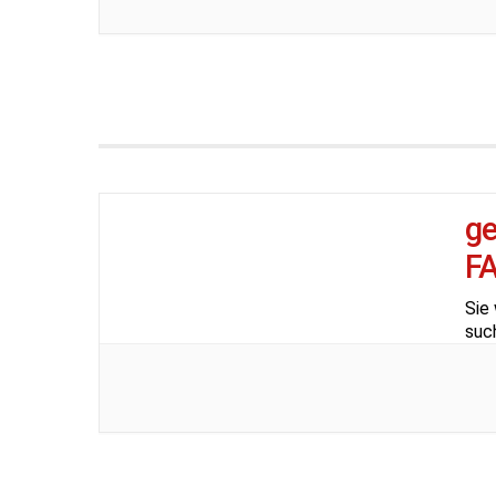
g
F
Sie 
suc