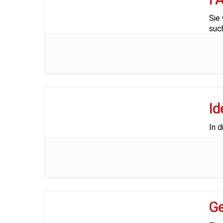
Sie 
suc
Id
In 
Ge