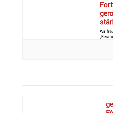
For
gero
stär
Wir fre
„Berat
g
F