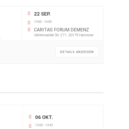
22 SEP.
14:00
-
16:00
CARITAS FORUM DEMENZ
Vahrenwalder Str. 271, 30179 Hannover
.
DETAILS ANZEIGEN
06 OKT.
13:00
-
13:45