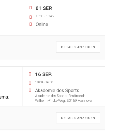
01 SEP.
13:00
-
13:45
Online
DETAILS ANZEIGEN
16 SEP.
10:00
-
16:00
Akademie des Sports
Akademie des Sports, Ferdinand-
ema:
Wilhelm-Fricke-Weg, 30169 Hannover
DETAILS ANZEIGEN