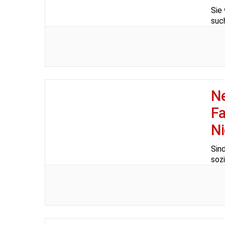
Sie 
suc
Ne
Fa
Ni
Sin
soz