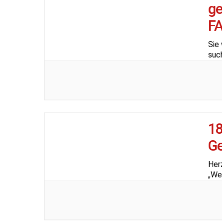
g
F
Sie 
suc
18
Ge
Her
„We