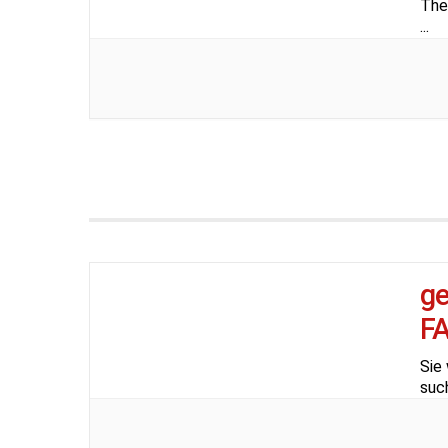
The
...
g
F
Sie 
suc