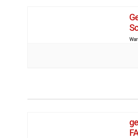
Ge
Sc
War
g
F