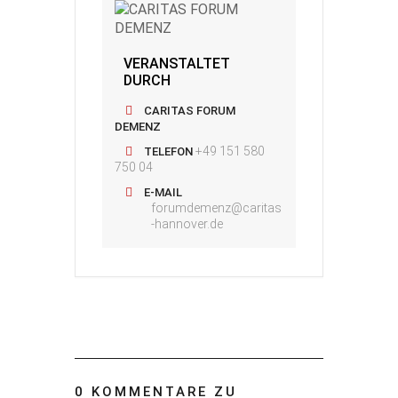
VERANSTALTET
DURCH
CARITAS FORUM
DEMENZ
+49 151 580
TELEFON
750 04
E-MAIL
forumdemenz@caritas
-hannover.de
0 KOMMENTARE ZU