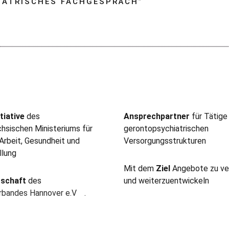
IATRISCHES FACHGESPRÄCH
”
tiative
des
Ansprechpartner
für Tätige
hsischen Ministeriums für
gerontopsychiatrischen
 Arbeit, Gesundheit und
Versorgungsstrukturen
llung
Mit dem
Ziel
Angebote zu ve
rschaft
des
und weiterzuentwickeln
erbandes Hannover e.V
.