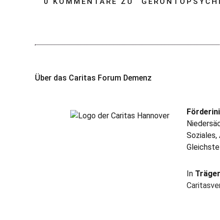
0 KOMMENTARE ZU “
GERONTOPSYCH
Über das Caritas Forum Demenz
Förderini
Niedersäc
Soziales,
Gleichste
In
Träge
Caritasv