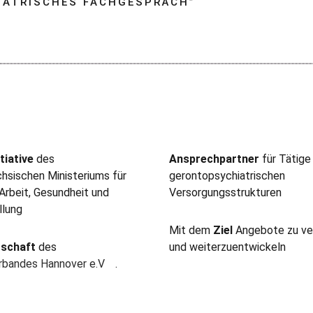
IATRISCHES FACHGESPRÄCH
”
tiative
des
Ansprechpartner
für Tätige
hsischen Ministeriums für
gerontopsychiatrischen
 Arbeit, Gesundheit und
Versorgungsstrukturen
llung
Mit dem
Ziel
Angebote zu ve
rschaft
des
und weiterzuentwickeln
erbandes Hannover e.V
.