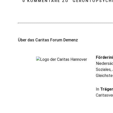
0 KOMMENTARE ZU “
GERONTOPSYCH
Über das Caritas Forum Demenz
Förderini
Niedersäc
Soziales,
Gleichste
In
Träge
Caritasv