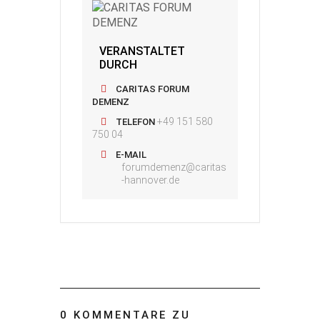
VERANSTALTET
DURCH
CARITAS FORUM
DEMENZ
+49 151 580
TELEFON
750 04
E-MAIL
forumdemenz@caritas
-hannover.de
0 KOMMENTARE ZU