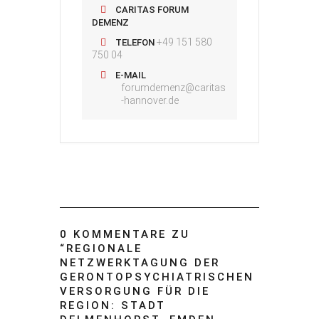
CARITAS FORUM
DEMENZ
+49 151 580
TELEFON
750 04
E-MAIL
forumdemenz@caritas
-hannover.de
0 KOMMENTARE ZU
“
REGIONALE
NETZWERKTAGUNG DER
GERONTOPSYCHIATRISCHEN
VERSORGUNG FÜR DIE
REGION: STADT