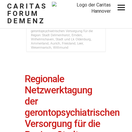
CARITAS
FORUM
DEMENZ
Home
Vergangene Veranstaltungen
Regionale Netzwerktagung der
gerontopsychiatrischen Versorgung für die
Region: Stadt Delmenhorst, Emden,
Wilhelmshaven, Stadt und Lk Oldenburg,
Ammerland, Aurich, Friesland, Leer,
Wesermarsch, Wittmund
Regionale
Netzwerktagung
der
gerontopsychiatrischen
Versorgung für die