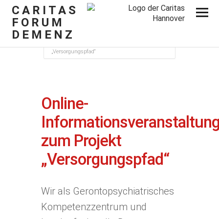
CARITAS
FORUM
DEMENZ
Home
Vergangene Veranstaltungen
Online-Informationsveranstaltung zum Projekt
„Versorgungspfad“
Online-
Informationsveranstaltun
zum Projekt
„Versorgungspfad“
Wir als Gerontopsychiatrisches
Kompetenzzentrum und