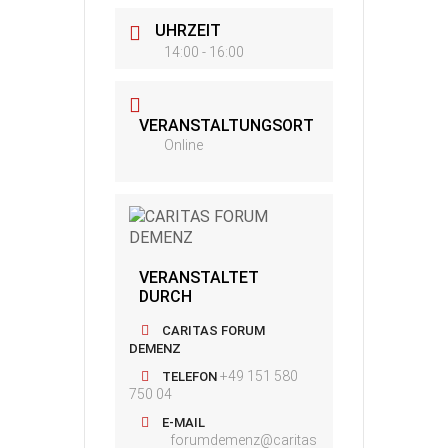
UHRZEIT
14:00 - 16:00
VERANSTALTUNGSORT
Online
VERANSTALTET
DURCH
CARITAS FORUM
DEMENZ
+49 151 580
TELEFON
750 04
E-MAIL
forumdemenz@caritas