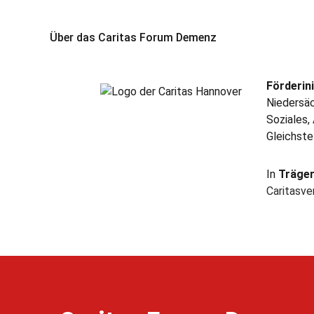
Über das Caritas Forum Demenz
Förderini
Niedersäc
Soziales,
Gleichste
In
Träge
Caritasv