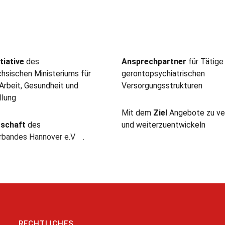
tiative
des
Ansprechpartner
für Tätige
hsischen Ministeriums für
gerontopsychiatrischen
 Arbeit, Gesundheit und
Versorgungsstrukturen
llung
Mit dem
Ziel
Angebote zu ve
rschaft
des
und weiterzuentwickeln
erbandes Hannover e.V
.
RECHTLICHES