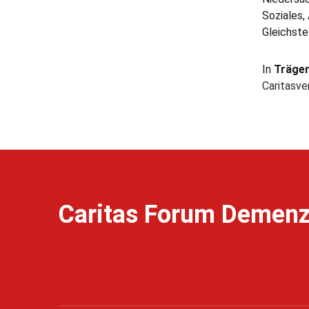
Soziales,
Gleichste
In
Träge
Caritasve
Caritas Forum Demen