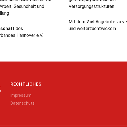
 Arbeit, Gesundheit und
Versorgungsstrukturen
llung
Mit dem
Ziel
Angebote zu ve
rschaft
des
und weiterzuentwickeln
rbandes Hannover e.V
.
RECHTLICHES
z
Impressum
Datenschutz