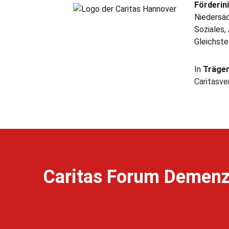
Förderini
Niedersäc
Soziales,
Gleichste
In
Träge
Caritasv
Caritas Forum Demen