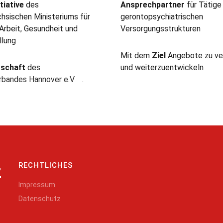
tiative
des
Ansprechpartner
für Tätige
hsischen Ministeriums für
gerontopsychiatrischen
 Arbeit, Gesundheit und
Versorgungsstrukturen
llung
Mit dem
Ziel
Angebote zu ve
rschaft
des
und weiterzuentwickeln
erbandes Hannover e.V
.
RECHTLICHES
z
Impressum
Datenschutz