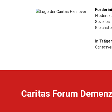
Förderini
Niedersäc
Soziales,
Gleichste
In
Träge
Caritasv
Caritas Forum Demen