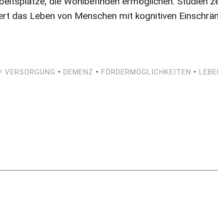
beitsplätze, die Wohlbefinden ermöglichen. Studien ze
ert das Leben von Menschen mit kognitiven Einschrän
/ VERSORGUNG
•
DEMENZ
•
FÖRDERMÖGLICHKEITEN
•
LEBE