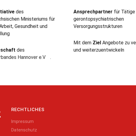
tiative
des
Ansprechpartner
für Tätige
hsischen Ministeriums für
gerontopsychiatrischen
 Arbeit, Gesundheit und
Versorgungsstrukturen
llung
Mit dem
Ziel
Angebote zu ve
rschaft
des
und weiterzuentwickeln
erbandes Hannover e.V
.
RECHTLICHES
z
Impressum
Datenschutz