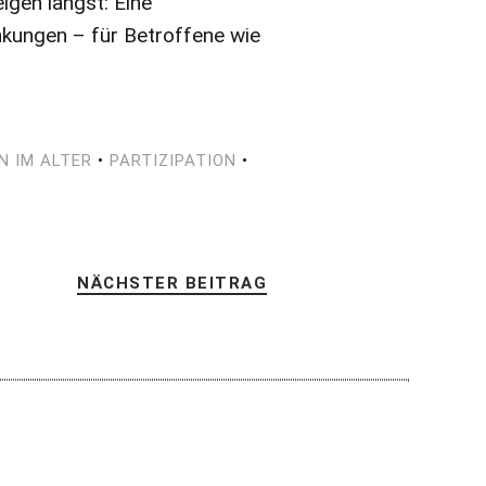
igen längst: Eine
kungen – für Betroffene wie
N IM ALTER
•
PARTIZIPATION
•
NÄCHSTER BEITRAG