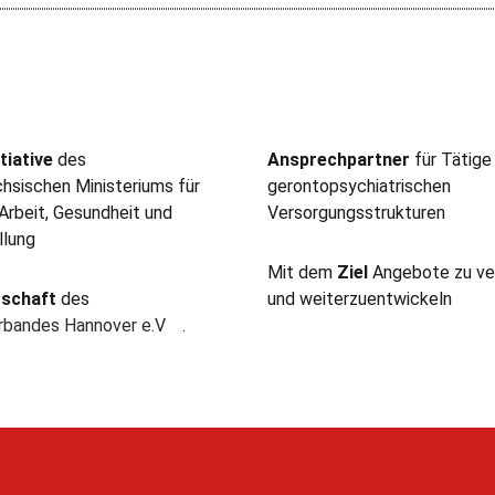
tiative
des
Ansprechpartner
für Tätige
hsischen Ministeriums für
gerontopsychiatrischen
 Arbeit, Gesundheit und
Versorgungsstrukturen
llung
Mit dem
Ziel
Angebote zu ve
rschaft
des
und weiterzuentwickeln
erbandes Hannover e.V
.