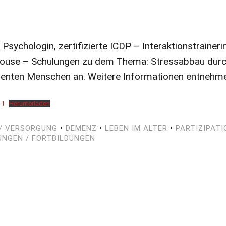
Psychologin, zertifizierte ICDP – Interaktionstraineri
nhouse – Schulungen zu dem Thema: Stressabbau durch 
enten Menschen an. Weitere Informationen entnehmen
-1
Herunterladen
/ VERSORGUNG
•
DEMENZ
•
LEBEN IM ALTER
•
PARTIZIPATI
NGEN / FORTBILDUNGEN