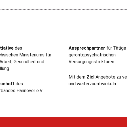
tiative
des
Ansprechpartner
für Tätige
hsischen Ministeriums für
gerontopsychiatrischen
 Arbeit, Gesundheit und
Versorgungsstrukturen
llung
Mit dem
Ziel
Angebote zu ve
rschaft
des
und weiterzuentwickeln
erbandes Hannover e.V
.