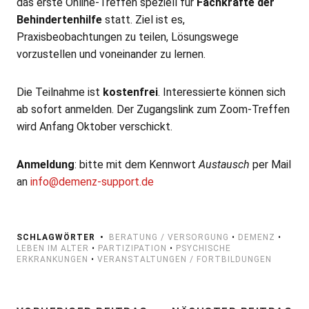
das erste Online-Treffen speziell für
Fachkräfte der
Behindertenhilfe
statt. Ziel ist es,
Praxisbeobachtungen zu teilen, Lösungswege
vorzustellen und voneinander zu lernen.
Die Teilnahme ist
kostenfrei
. Interessierte können sich
ab sofort anmelden. Der Zugangslink zum Zoom-Treffen
wird Anfang Oktober verschickt.
Anmeldung
: bitte mit dem Kennwort
Austausch
per Mail
an
info@demenz-support.de
SCHLAGWÖRTER
BERATUNG / VERSORGUNG
•
DEMENZ
•
LEBEN IM ALTER
•
PARTIZIPATION
•
PSYCHISCHE
ERKRANKUNGEN
•
VERANSTALTUNGEN / FORTBILDUNGEN